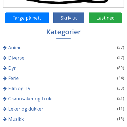
Farge på nett
Skriv ut
Last ned
Kategorier
Anime
(37)
Diverse
(57)
Dyr
(89)
Ferie
(34)
Film og TV
(33)
Grønnsaker og Frukt
(21)
Leker og dukker
(11)
Musikk
(15)