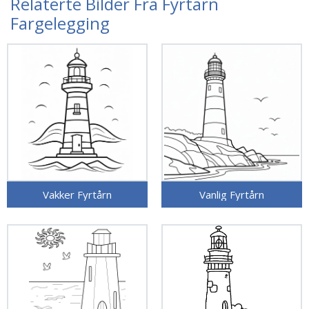
Relaterte Bilder Fra Fyrtårn
Fargelegging
Vakker Fyrtårn
Vanlig Fyrtårn