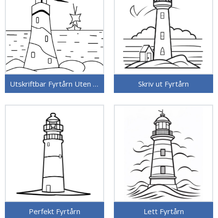
Utskriftbar Fyrtårn Uten Kostnad
Skriv ut Fyrtårn
Perfekt Fyrtårn
Lett Fyrtårn