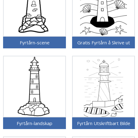
Fyrtårn-scene
Gratis Fyrtårn å Skrive ut
Fyrtårn-landskap
Fyrtårn Utskriftbart Bilde