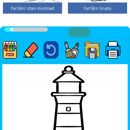
Fyrtårn Uten Kostnad
Fyrtårn Gratis