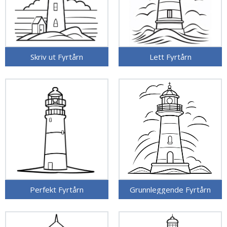
Skriv ut Fyrtårn
Lett Fyrtårn
Perfekt Fyrtårn
Grunnleggende Fyrtårn