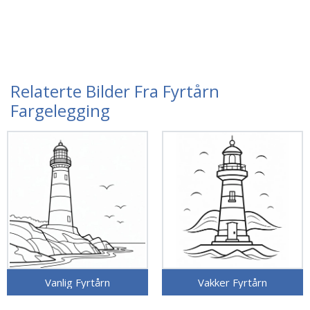
Relaterte Bilder Fra Fyrtårn
Fargelegging
Vanlig Fyrtårn
Vakker Fyrtårn