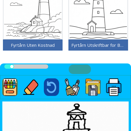
Fyrtårn Uten Kostnad
Fyrtårn Utskriftbar for Barn