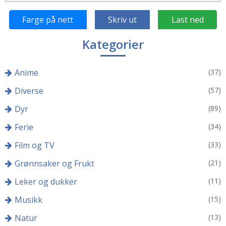
Farge på nett
Skriv ut
Last ned
Kategorier
Anime
(37)
Diverse
(57)
Dyr
(89)
Ferie
(34)
Film og TV
(33)
Grønnsaker og Frukt
(21)
Leker og dukker
(11)
Musikk
(15)
Natur
(13)