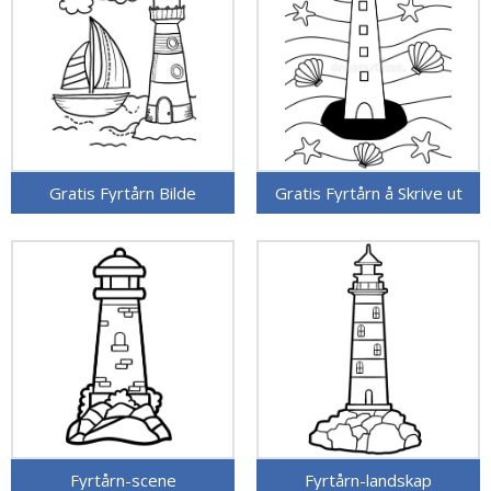
Gratis Fyrtårn Bilde
Gratis Fyrtårn å Skrive ut
Fyrtårn-scene
Fyrtårn-landskap