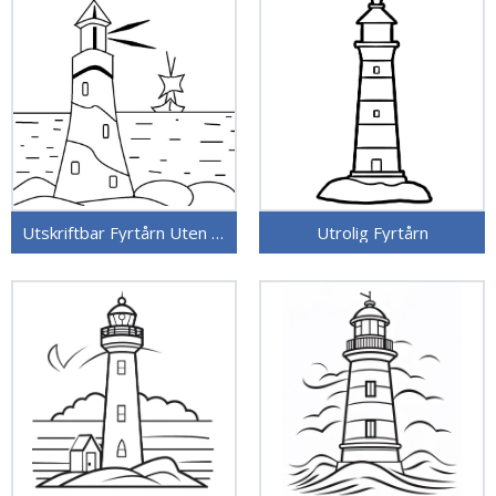
Utskriftbar Fyrtårn Uten Kostnad
Utrolig Fyrtårn