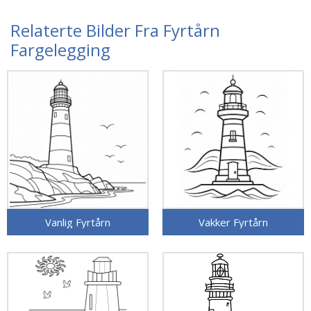
Relaterte Bilder Fra Fyrtårn
Fargelegging
Vanlig Fyrtårn
Vakker Fyrtårn