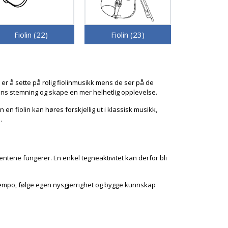
Fiolin (22)
Fiolin (23)
 er å sette på rolig fiolinmusikk mens de ser på de
kens stemning og skape en mer helhetlig opplevelse.
n fiolin kan høres forskjellig ut i klassisk musikk,
.
entene fungerer. En enkel tegneaktivitet kan derfor bli
et tempo, følge egen nysgjerrighet og bygge kunnskap