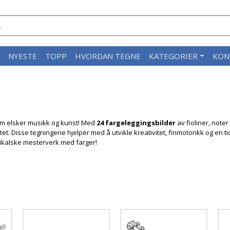
M
NYESTE
TOPP
HVORDAN TEGNE
KATEGORIER
KON
som elsker musikk og kunst! Med
24 fargeleggingsbilder
av fioliner, note
. Disse tegningene hjelper med å utvikle kreativitet, finmotorikk og en tid
ikalske mesterverk med farger!