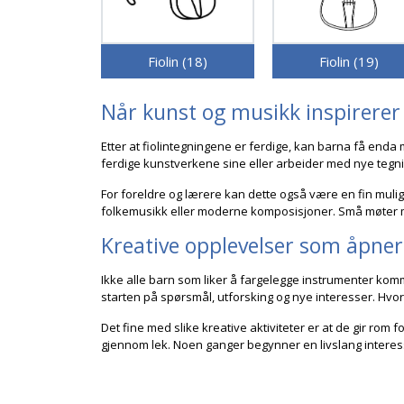
Fiolin (18)
Fiolin (19)
Når kunst og musikk inspirerer
Etter at fiolintegningene er ferdige, kan barna få enda 
ferdige kunstverkene sine eller arbeider med nye tegni
For foreldre og lærere kan dette også være en fin mulig
folkemusikk eller moderne komposisjoner. Små møter m
Kreative opplevelser som åpner
Ikke alle barn som liker å fargelegge instrumenter komm
starten på spørsmål, utforsking og nye interesser. Hvor
Det fine med slike kreative aktiviteter er at de gir rom
gjennom lek. Noen ganger begynner en livslang interes