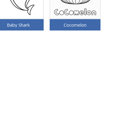
Baby Shark
Cocomelon