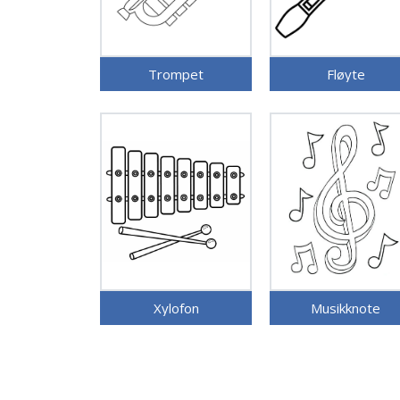
Trompet
Fløyte
Xylofon
Musikknote