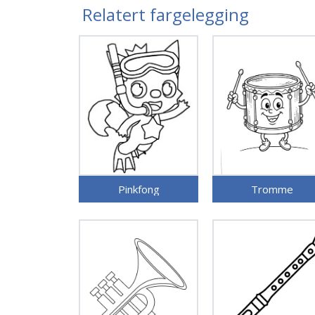
Relatert fargelegging
Pinkfong
Tromme