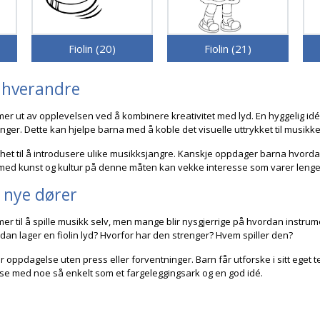
Fiolin (20)
Fiolin (21)
 hverandre
mer ut av opplevelsen ved å kombinere kreativitet med lyd. En hyggelig idé
nger. Dette kan hjelpe barna med å koble det visuelle uttrykket til musik
het til å introdusere ulike musikksjangre. Kanskje oppdager barna hvordan e
ed kunst og kultur på denne måten kan vekke interesse som varer lenge
 nye dører
er til å spille musikk selv, men mange blir nysgjerrige på hvordan instrum
dan lager en fiolin lyd? Hvorfor har den strenger? Hvem spiller den?
 for oppdagelse uten press eller forventninger. Barn får utforske i sitt eg
se med noe så enkelt som et fargeleggingsark og en god idé.