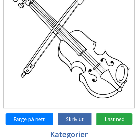
Farge på nett
Skriv ut
Last ned
Kategorier