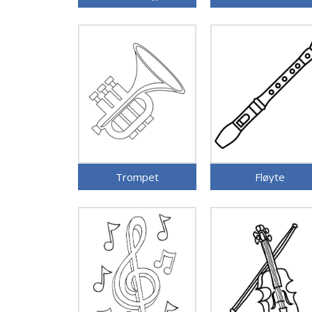
Trompet
Fløyte