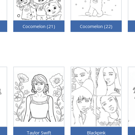
Cocomelon (21)
Cocomelon (22)
Taylor Swift
Blackpink