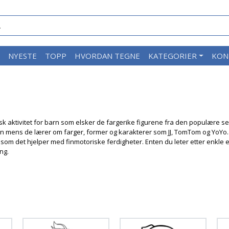
M
NYESTE
TOPP
HVORDAN TEGNE
KATEGORIER
KON
aktivitet for barn som elsker de fargerike figurene fra den populære ser
sin mens de lærer om farger, former og karakterer som JJ, TomTom og YoYo. 
som det hjelper med finmotoriske ferdigheter. Enten du leter etter enkle e
ing.