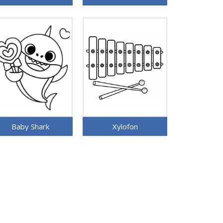
Baby Shark
Xylofon