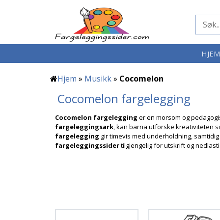
HJE
Hjem
»
Musikk
»
Cocomelon
Cocomelon fargelegging
Cocomelon fargelegging
er en morsom og pedagogisk 
fargeleggingsark
, kan barna utforske kreativiteten 
fargelegging
gir timevis med underholdning, samtidig 
fargeleggingssider
tilgjengelig for utskrift og nedlast