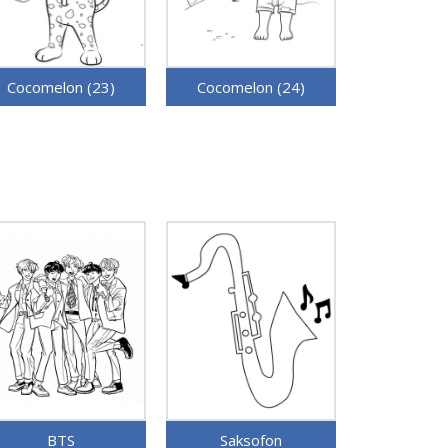
Cocomelon (23)
Cocomelon (24)
BTS
Saksofon