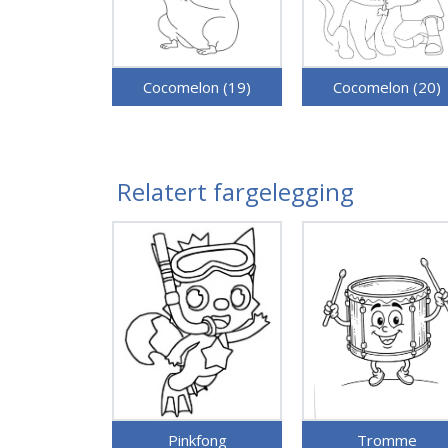
Cocomelon (19)
Cocomelon (20)
Relatert fargelegging
Pinkfong
Tromme