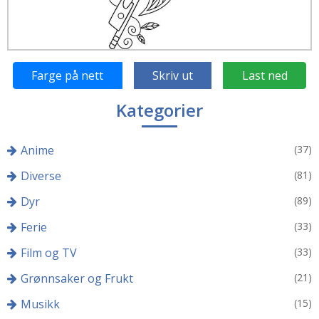
Farge på nett
Skriv ut
Last ned
Kategorier
Anime
(37)
Diverse
(81)
Dyr
(89)
Ferie
(33)
Film og TV
(33)
Grønnsaker og Frukt
(21)
Musikk
(15)