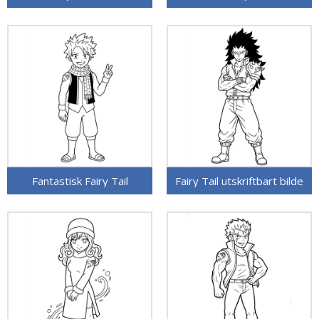
Fantastisk Fairy Tail
Fairy Tail utskriftbart bilde