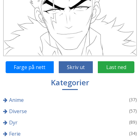
Farge på nett
Skriv ut
Last ned
Kategorier
Anime
(37)
Diverse
(57)
Dyr
(89)
Ferie
(34)