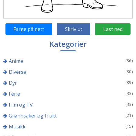
Farge på nett
Skriv ut
Last ned
Kategorier
Anime
(36)
Diverse
(80)
Dyr
(89)
Ferie
(33)
Film og TV
(33)
Grønnsaker og Frukt
(21)
Musikk
(15)