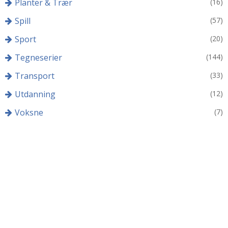
Planter & Trær
(16)
Spill
(57)
Sport
(20)
Tegneserier
(144)
Transport
(33)
Utdanning
(12)
Voksne
(7)