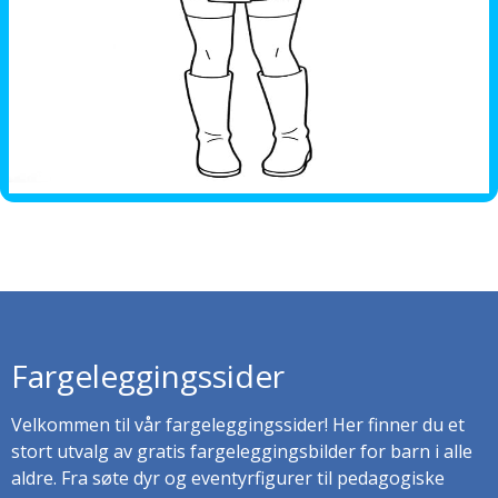
Fargeleggingssider
Velkommen til vår fargeleggingssider! Her finner du et
stort utvalg av gratis fargeleggingsbilder for barn i alle
aldre. Fra søte dyr og eventyrfigurer til pedagogiske