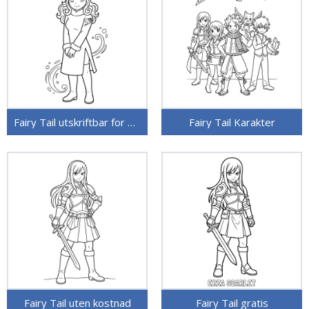
Fairy Tail utskriftbar for barn
Fairy Tail Karakter
Fairy Tail uten kostnad
Fairy Tail gratis