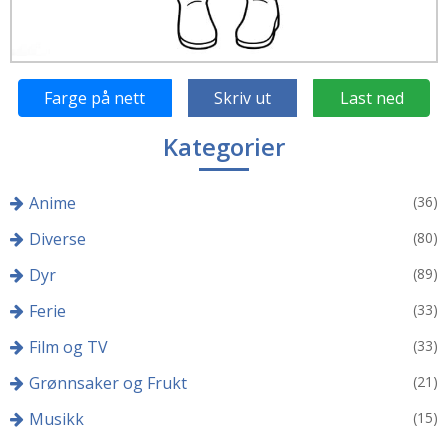
Farge på nett
Skriv ut
Last ned
Kategorier
Anime
(36)
Diverse
(80)
Dyr
(89)
Ferie
(33)
Film og TV
(33)
Grønnsaker og Frukt
(21)
Musikk
(15)