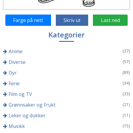
Farge på nett
Skriv ut
Last ned
Kategorier
Anime
(37)
Diverse
(57)
Dyr
(89)
Ferie
(34)
Film og TV
(33)
Grønnsaker og Frukt
(21)
Leker og dukker
(11)
Musikk
(15)