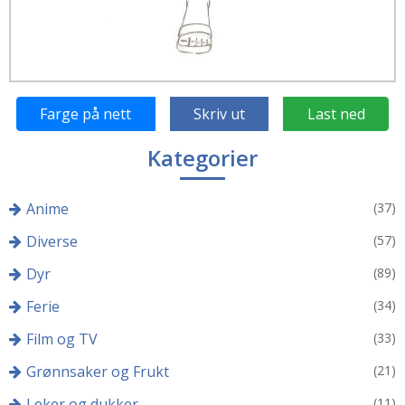
Farge på nett
Skriv ut
Last ned
Kategorier
Anime
(37)
Diverse
(57)
Dyr
(89)
Ferie
(34)
Film og TV
(33)
Grønnsaker og Frukt
(21)
Leker og dukker
(11)