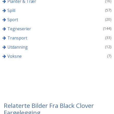
Planter & Trær
(16)
Spill
(57)
Sport
(20)
Tegneserier
(144)
Transport
(33)
Utdanning
(12)
Voksne
(7)
Relaterte Bilder Fra Black Clover
Fargelegging