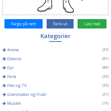
Farge på nett
Skriv ut
Last ned
Kategorier
Anime
(37)
Diverse
(81)
Dyr
(89)
Ferie
(33)
Film og TV
(33)
Grønnsaker og Frukt
(21)
Musikk
(15)