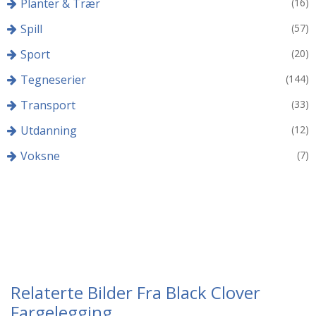
Planter & Trær
(16)
Spill
(57)
Sport
(20)
Tegneserier
(144)
Transport
(33)
Utdanning
(12)
Voksne
(7)
Relaterte Bilder Fra Black Clover
Fargelegging