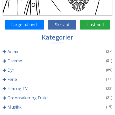
Farge på nett
Skriv ut
Last ned
Kategorier
Anime
(37)
Diverse
(81)
Dyr
(89)
Ferie
(33)
Film og TV
(33)
Grønnsaker og Frukt
(21)
Musikk
(15)