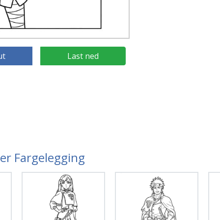
ut
Last ned
ver Fargelegging