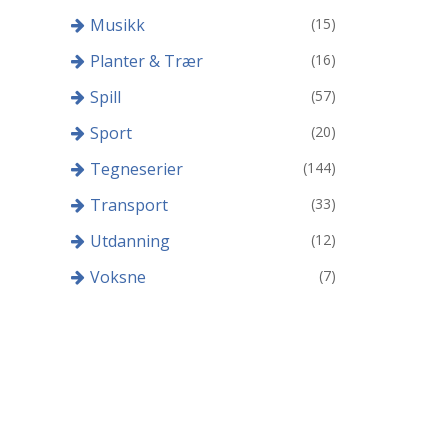
Musikk
(15)
Planter & Trær
(16)
Spill
(57)
Sport
(20)
Tegneserier
(144)
Transport
(33)
Utdanning
(12)
Voksne
(7)