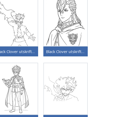
Black Clover utskriftbart bilde
Black Clover utskriftbar