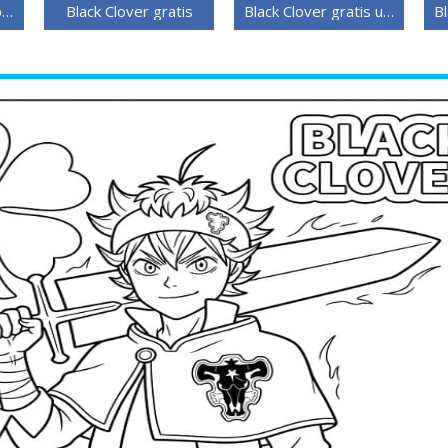
Black Clover uten kostnad
Black Clover gratis
Black Clover gratis utskriftbar