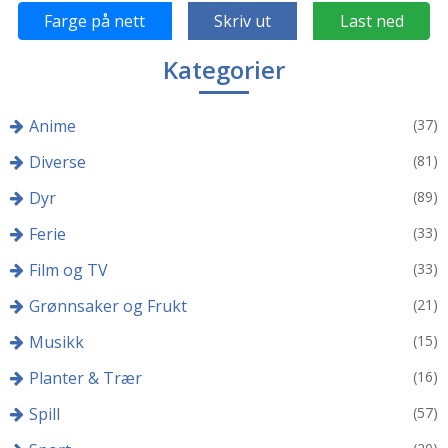
Farge på nett
Skriv ut
Last ned
Kategorier
Anime
(37)
Diverse
(81)
Dyr
(89)
Ferie
(33)
Film og TV
(33)
Grønnsaker og Frukt
(21)
Musikk
(15)
Planter & Trær
(16)
Spill
(57)