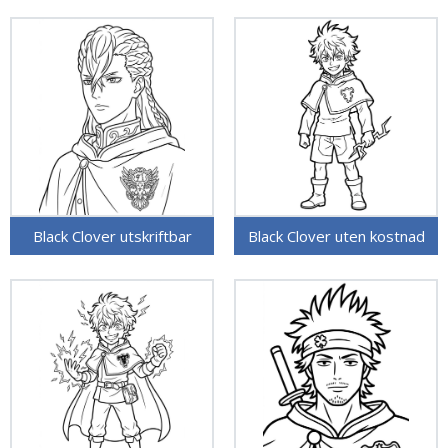
Black Clover utskriftbar
Black Clover uten kostnad