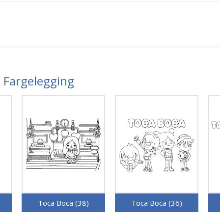
a Fargelegging
Toca Boca (38)
Toca Boca (36)