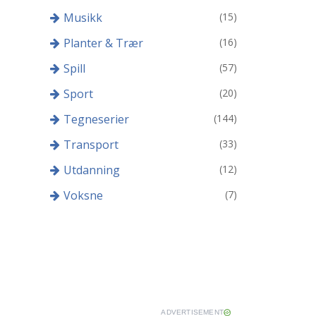
Musikk
(15)
Planter & Trær
(16)
Spill
(57)
Sport
(20)
Tegneserier
(144)
Transport
(33)
Utdanning
(12)
Voksne
(7)
ADVERTISEMENT