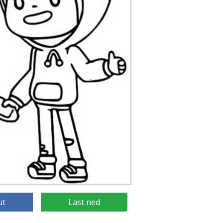
ut
Last ned