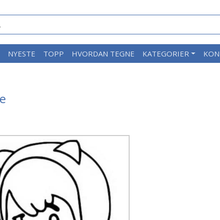
M
NYESTE
TOPP
HVORDAN TEGNE
KATEGORIER
KON
de