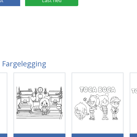
ut
Last ned
a Fargelegging