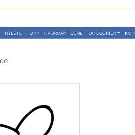
M
NYESTE
TOPP
HVORDAN TEGNE
KATEGORIER
KON
ide