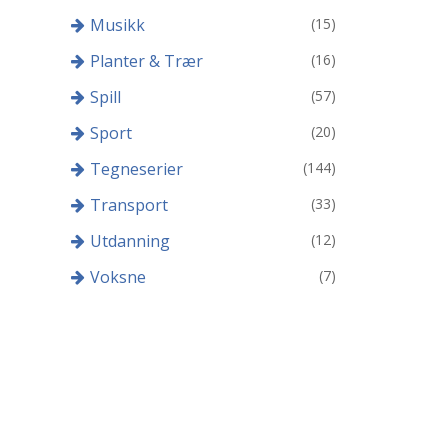
Musikk
(15)
Planter & Trær
(16)
Spill
(57)
Sport
(20)
Tegneserier
(144)
Transport
(33)
Utdanning
(12)
Voksne
(7)