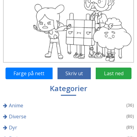
Farge på nett
Skriv ut
Last ned
Kategorier
Anime
(36)
Diverse
(80)
Dyr
(89)