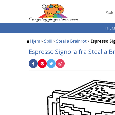
HJE
Hjem
»
Spill
»
Steal a Brainrot
»
Espresso Si
Espresso Signora fra Steal a B