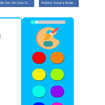
Odin Din Din Dun Steal a Brainrot
Roblox Steal a Brainrot-versjon