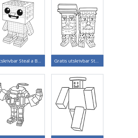
Utskrivbar Steal a Brainrot
Gratis utskrivbar Steal a Brainrot