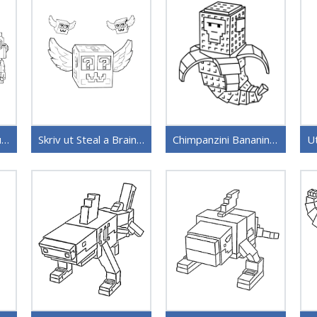
Steal a Brainrot-figurer
Skriv ut Steal a Brainrot
Chimpanzini Bananini Steal a Brainrot