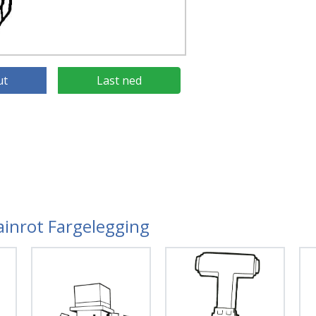
ut
Last ned
rainrot Fargelegging