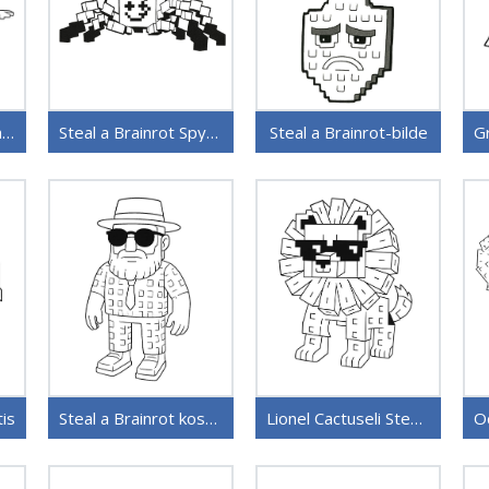
Utdødd Ballerina fra Steal a Brainrot
Steal a Brainrot SpyderSammy
Steal a Brainrot-bilde
tis
Steal a Brainrot kostnadsfritt
Lionel Cactuseli Steal a Brainrot