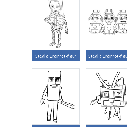
Steal a Brainrot-figur