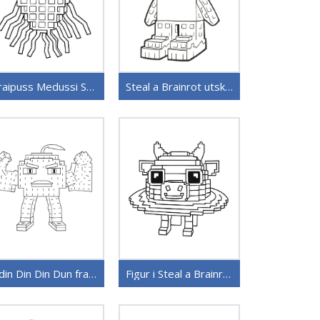
Graipuss Medussi Steal a Brainrot
Steal a Brainrot utskrivbar
Odin Din Din Dun fra Steal a Brainrot
Figur i Steal a Brainrot