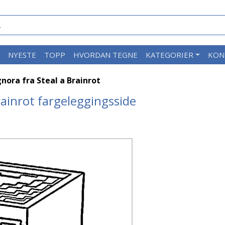
M
NYESTE
TOPP
HVORDAN TEGNE
KATEGORIER
KON
gnora fra Steal a Brainrot
rainrot fargeleggingsside