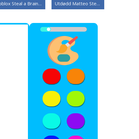
Roblox Steal a Brainrot-versjon
Utdødd Matteo Steal a Brainrot