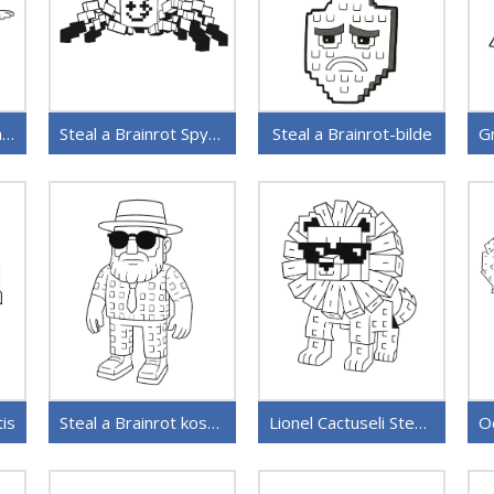
Utdødd Ballerina fra Steal a Brainrot
Steal a Brainrot SpyderSammy
Steal a Brainrot-bilde
tis
Steal a Brainrot kostnadsfritt
Lionel Cactuseli Steal a Brainrot