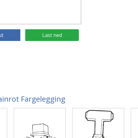
ut
Last ned
rainrot Fargelegging