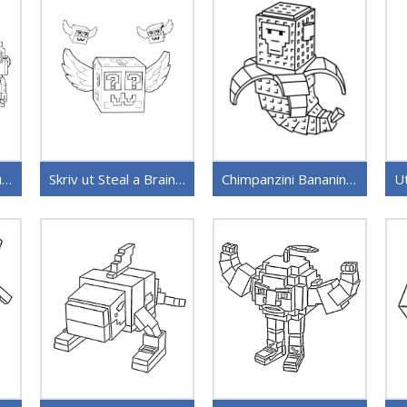
Steal a Brainrot-figurer
Skriv ut Steal a Brainrot
Chimpanzini Bananini Steal a Brainrot