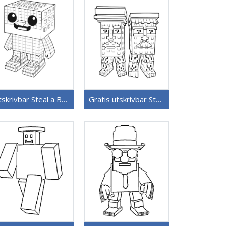
Utskrivbar Steal a Brainrot
Gratis utskrivbar Steal a Brainrot