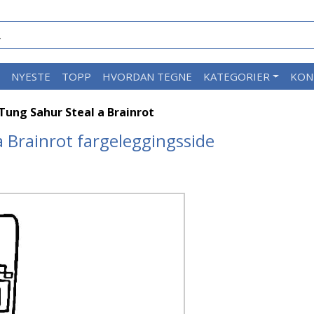
M
NYESTE
TOPP
HVORDAN TEGNE
KATEGORIER
KON
ung Sahur Steal a Brainrot
 Brainrot fargeleggingsside