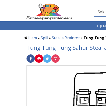
HJE
Hjem
»
Spill
»
Steal a Brainrot
»
Tung Tung T
Tung Tung Tung Sahur Steal a