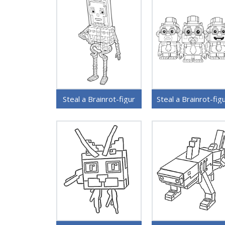
Steal a Brainrot-figur