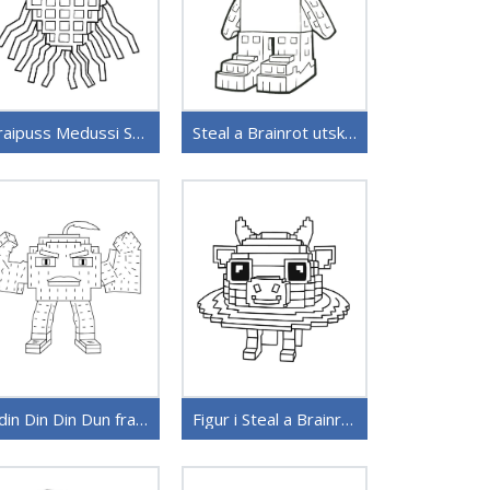
Graipuss Medussi Steal a Brainrot
Steal a Brainrot utskrivbar
Odin Din Din Dun fra Steal a Brainrot
Figur i Steal a Brainrot