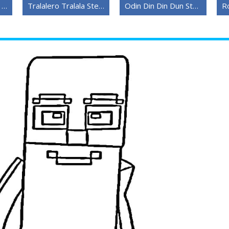
Tralalero Tralala fra Steal a Brainrot
Tralalero Tralala Steal a Brainrot
Odin Din Din Dun Steal a Brainrot