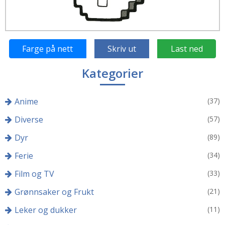
Farge på nett
Skriv ut
Last ned
Kategorier
Anime
(37)
Diverse
(57)
Dyr
(89)
Ferie
(34)
Film og TV
(33)
Grønnsaker og Frukt
(21)
Leker og dukker
(11)