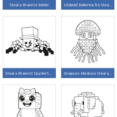
Steal a Brainrot-bilder
Utdødd Ballerina fra Steal a Brainrot
Steal a Brainrot SpyderSammy
Graipuss Medussi Steal a Brainrot