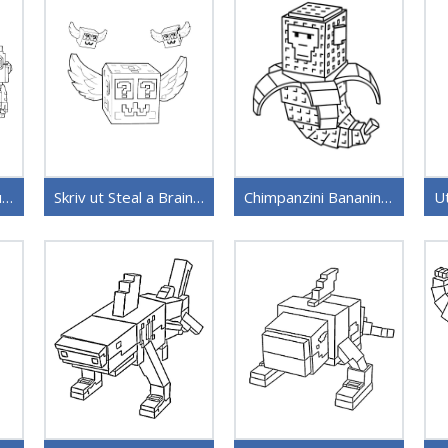
Steal a Brainrot-figurer
Skriv ut Steal a Brainrot
Chimpanzini Bananini Steal a Brainrot