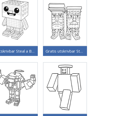
Utskrivbar Steal a Brainrot
Gratis utskrivbar Steal a Brainrot