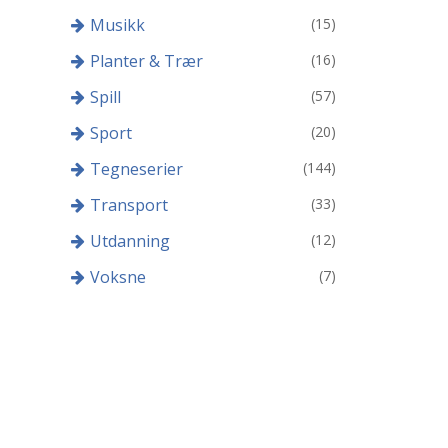
Musikk
(15)
Planter & Trær
(16)
Spill
(57)
Sport
(20)
Tegneserier
(144)
Transport
(33)
Utdanning
(12)
Voksne
(7)