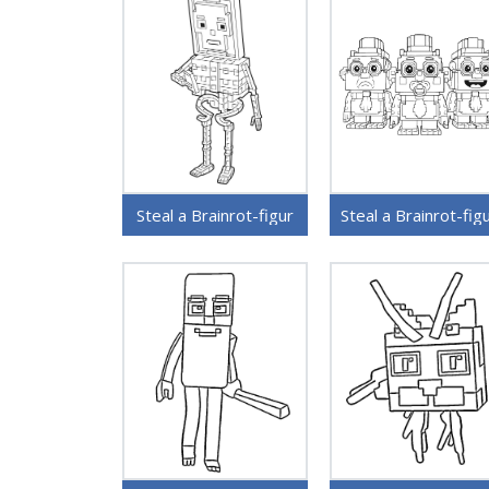
Steal a Brainrot-figur