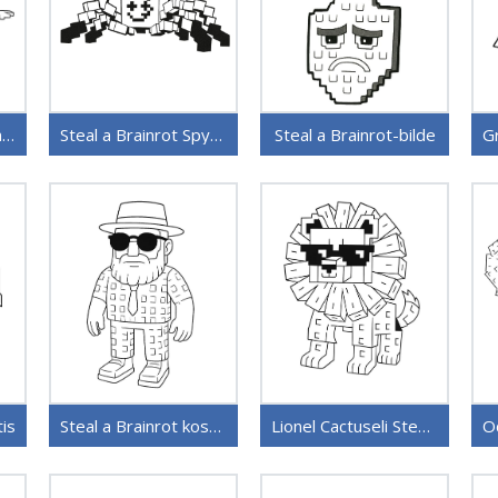
Utdødd Ballerina fra Steal a Brainrot
Steal a Brainrot SpyderSammy
Steal a Brainrot-bilde
tis
Steal a Brainrot kostnadsfritt
Lionel Cactuseli Steal a Brainrot