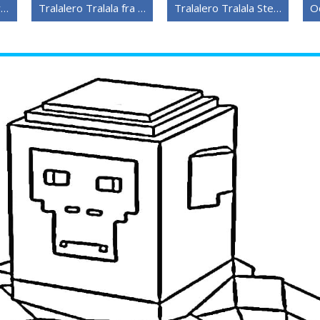
Gratis Steal a Brainrot
Tralalero Tralala fra Steal a Brainrot
Tralalero Tralala Steal a Brainrot