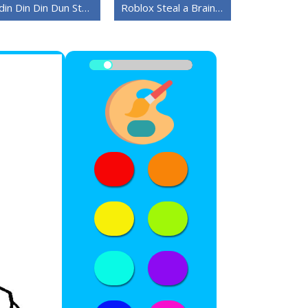
Odin Din Din Dun Steal a Brainrot
Roblox Steal a Brainrot-versjon