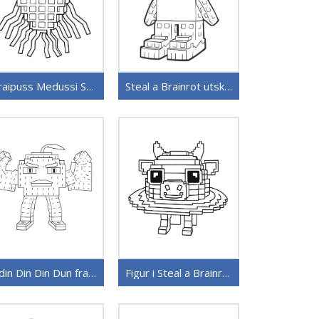
Graipuss Medussi Steal a Brainrot
Steal a Brainrot utskrivbar
Odin Din Din Dun fra Steal a Brainrot
Figur i Steal a Brainrot