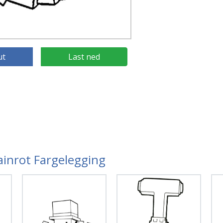
ut
Last ned
rainrot Fargelegging