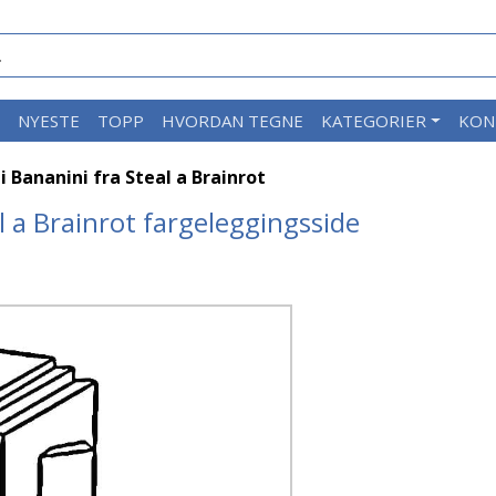
M
NYESTE
TOPP
HVORDAN TEGNE
KATEGORIER
KON
 Bananini fra Steal a Brainrot
l a Brainrot fargeleggingsside