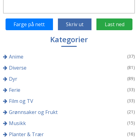
Farge på nett
Skriv ut
Last ned
Kategorier
Anime
(37)
Diverse
(81)
Dyr
(89)
Ferie
(33)
Film og TV
(33)
Grønnsaker og Frukt
(21)
Musikk
(15)
Planter & Trær
(16)