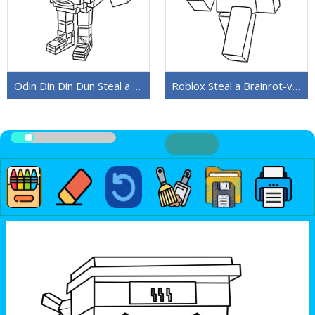
Odin Din Din Dun Steal a Brainrot
Roblox Steal a Brainrot-versjon