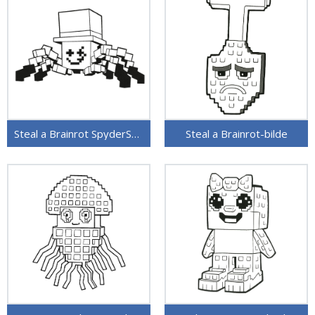
Steal a Brainrot SpyderSammy
Steal a Brainrot-bilde