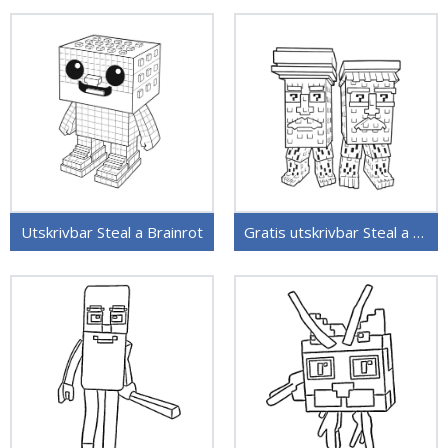
Utskrivbar Steal a Brainrot
Gratis utskrivbar Steal a Brainrot