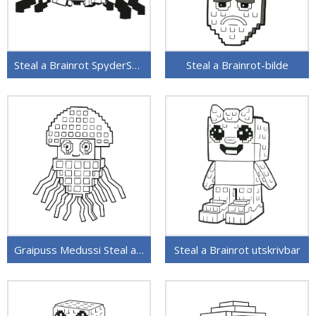
Steal a Brainrot SpyderSammy
Steal a Brainrot-bilde
Graipuss Medussi Steal a Brainrot
Steal a Brainrot utskrivbar