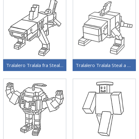
Tralalero Tralala fra Steal a Brainrot
Tralalero Tralala Steal a Brainrot