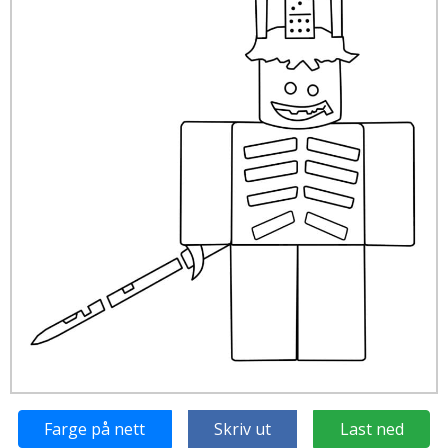
Farge på nett
Skriv ut
Last ned