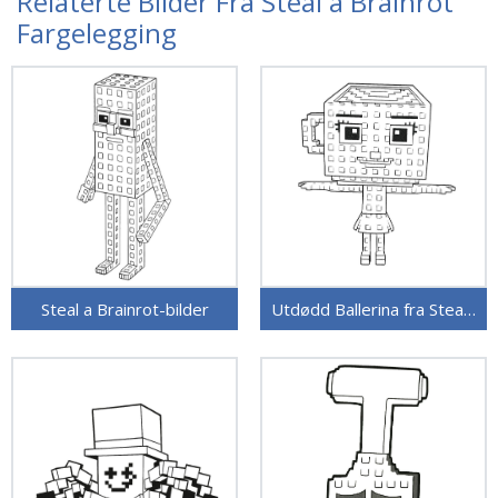
Relaterte Bilder Fra Steal a Brainrot
Fargelegging
Steal a Brainrot-bilder
Utdødd Ballerina fra Steal a Brainrot