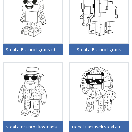
Steal a Brainrot gratis utskrivbar
Steal a Brainrot gratis
Steal a Brainrot kostnadsfritt
Lionel Cactuseli Steal a Brainrot