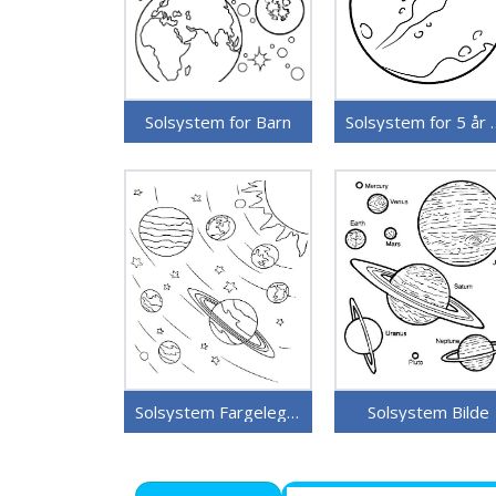
Solsystem for Barn
Solsystem for
Solsystem Fargeleggbart for Barn
Solsystem Bilde