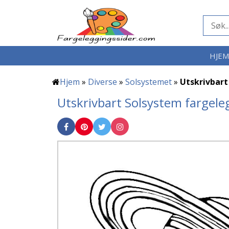
HJE
Hjem
»
Diverse
»
Solsystemet
»
Utskrivbart
Utskrivbart Solsystem fargele