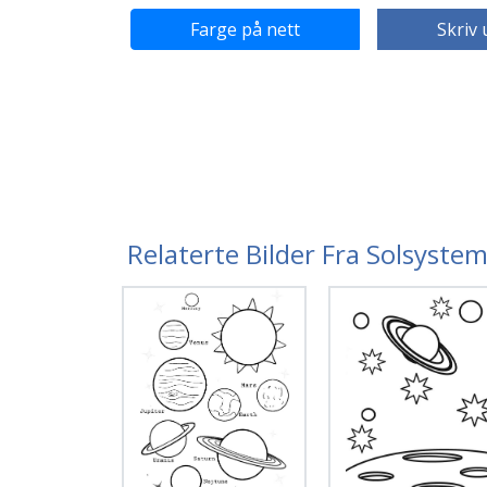
Farge på nett
Skriv 
Relaterte Bilder Fra Solsyste