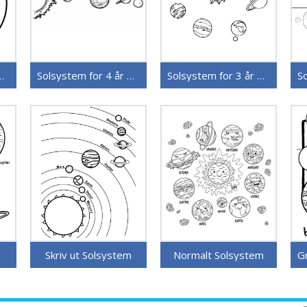
 5 år gamle Barn
Solsystem for 4 år gamle Barn
Solsystem for 3 år gamle Barn
Skriv ut Solsystem
Normalt Solsystem