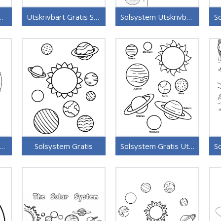
olsystem Bilde for Barn
Utskrivbart Gratis Solsystem
Solsystem Utskrivbart
lsystem til Fargelegging
Solsystem Gratis
Solsystem Gratis Utskrivbart