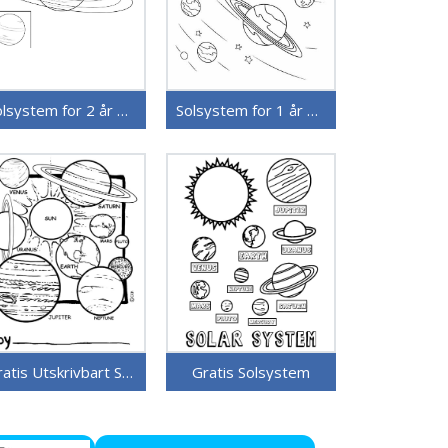
Solsystem for 2 år gamle Barn
Solsystem for 1 år gamle Barn
Gratis Utskrivbart Solsystem
Gratis Solsystem