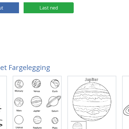
ut
Last ned
met Fargelegging