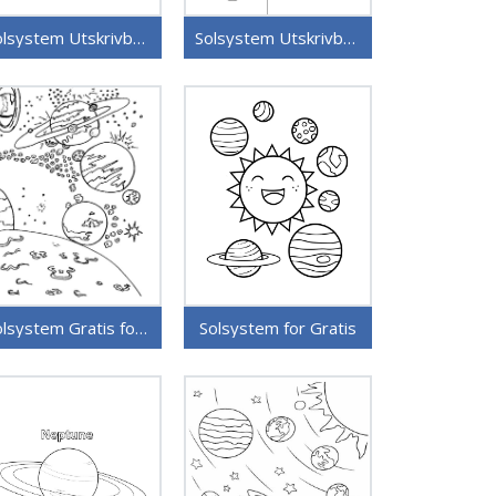
Solsystem Utskrivbart Gratis
Solsystem Utskrivbart for Barn
Solsystem Gratis for Barn
Solsystem for Gratis