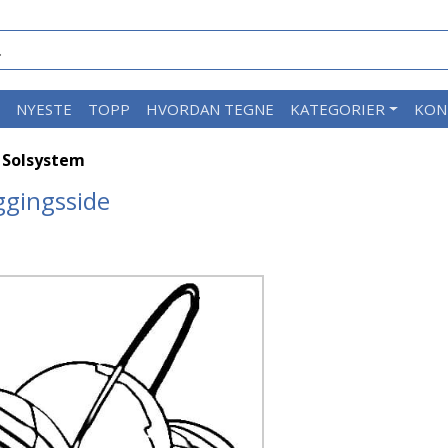
M
NYESTE
TOPP
HVORDAN TEGNE
KATEGORIER
KON
 Solsystem
ggingsside