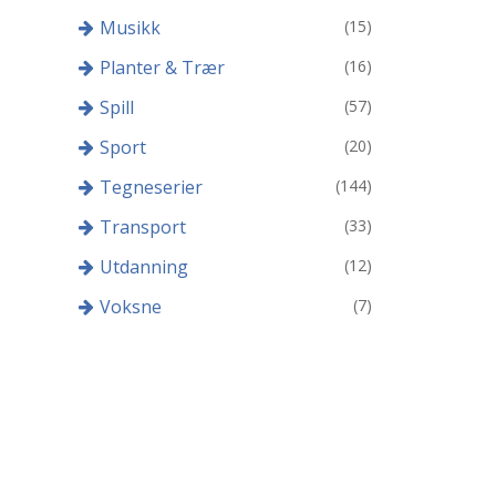
Musikk
(15)
Planter & Trær
(16)
Spill
(57)
Sport
(20)
Tegneserier
(144)
Transport
(33)
Utdanning
(12)
Voksne
(7)