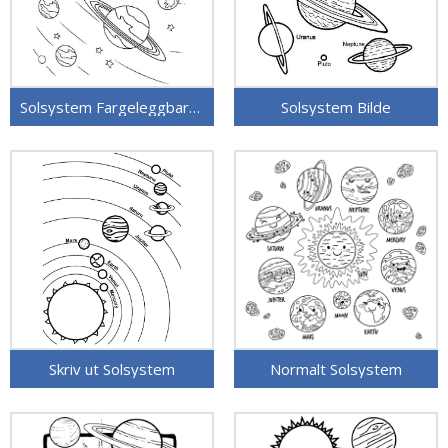
Solsystem Fargeleggbart for Barn
Solsystem Bilde
Skriv ut Solsystem
Normalt Solsystem