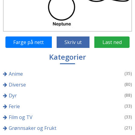
Farge på nett
Skriv ut
Last ned
Kategorier
Anime
(35)
Diverse
(80)
Dyr
(88)
Ferie
(33)
Film og TV
(33)
Grønnsaker og Frukt
(21)