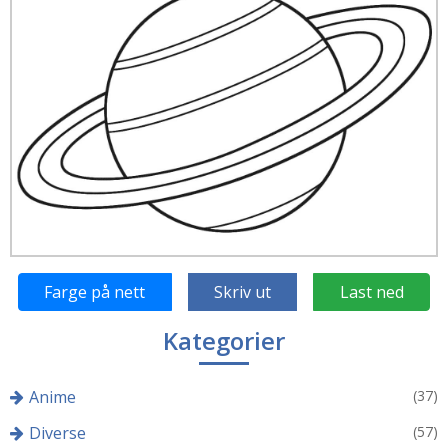
Farge på nett
Skriv ut
Last ned
Kategorier
Anime
(37)
Diverse
(57)