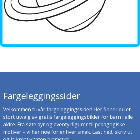
Fargeleggingssider
Velkommen til vår fargeleggingssider! Her finner du et
stort utvalg av gratis fargeleggingsbilder for barn i alle
aldre. Fra søte dyr og eventyrfigurer til pedagogiske
motiver – vi har noe for enhver smak. Last ned, skriv ut
og la kreativiteten blomstre!