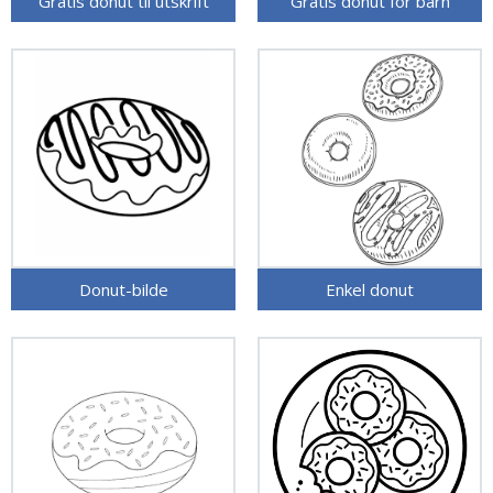
Gratis donut til utskrift
Gratis donut for barn
Donut-bilde
Enkel donut