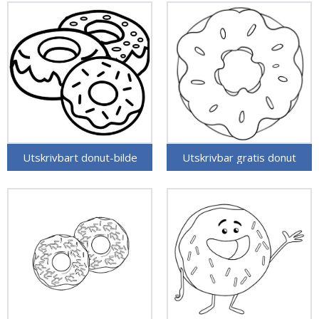
Utskrivbart donut-bilde
Utskrivbar gratis donut