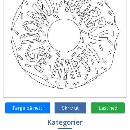
Farge på nett
Skriv ut
Last ned
Kategorier