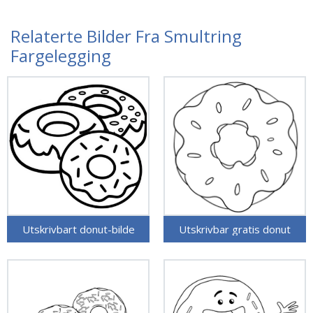
Relaterte Bilder Fra Smultring
Fargelegging
Utskrivbart donut-bilde
Utskrivbar gratis donut