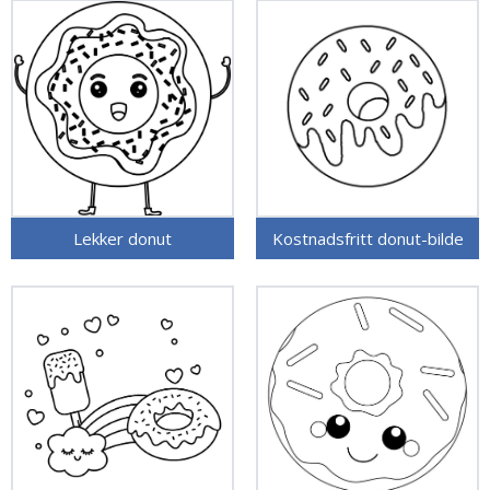
Lekker donut
Kostnadsfritt donut-bilde