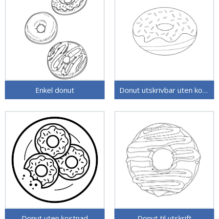
Enkel donut
Donut utskrivbar uten kostnad
Donut uten kostnad
Donut til utskrift