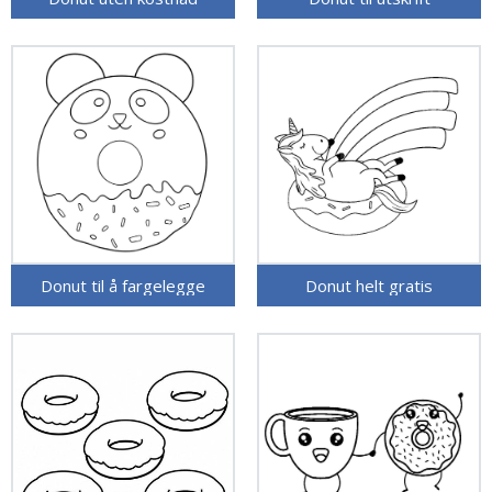
Donut til å fargelegge
Donut helt gratis