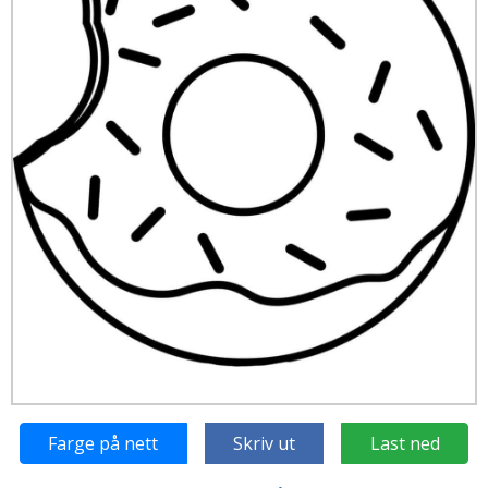
Farge på nett
Skriv ut
Last ned