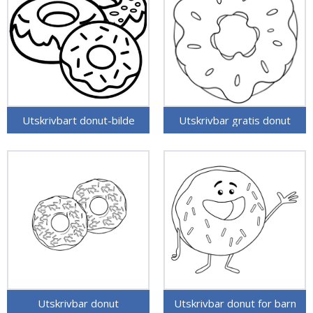
Utskrivbart donut-bilde
Utskrivbar gratis donut
Utskrivbar donut
Utskrivbar donut for barn