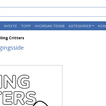
M
NYESTE
TOPP
HVORDAN TEGNE
KATEGORIER
KON
ling Critters
gingsside