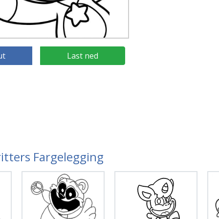
ut
Last ned
ritters Fargelegging