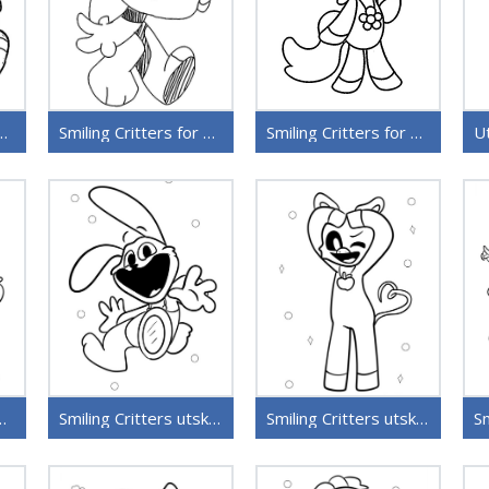
itters for 4-åringer
Smiling Critters for 3-åringer
Smiling Critters for 2-åringer
tis Smiling Critters
Smiling Critters utskriftbart bilde
Smiling Critters utskriftbare for barn