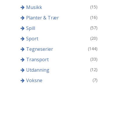
Musikk
(15)
Planter & Trær
(16)
Spill
(57)
Sport
(20)
Tegneserier
(144)
Transport
(33)
Utdanning
(12)
Voksne
(7)