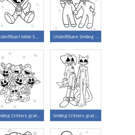
Utskriftbart bilde Smiling Critters
Utskriftbare Smiling Critters uten kostnad
Smiling Critters gratis for barn
Smiling Critters gratis bilde