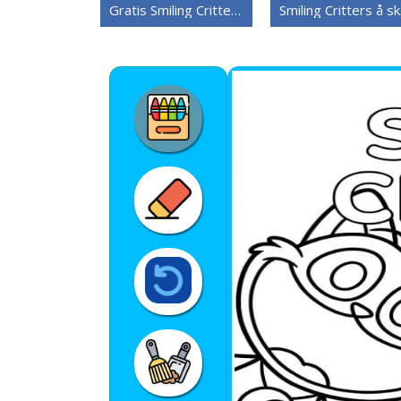
Gratis Smiling Critters å skrive ut
Sm