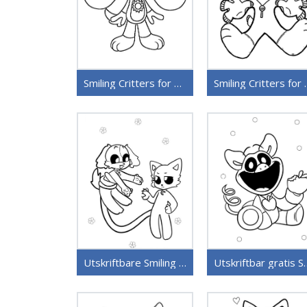
Smiling Critters for 5-åringer
Smiling Cr
Utskriftbare Smiling Critters for barn
Utskriftbar gra