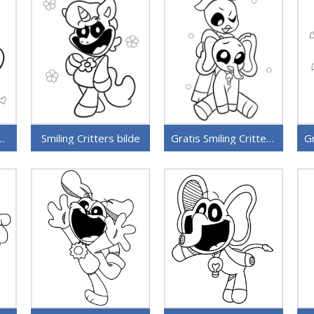
itters for 1-åringer
Smiling Critters bilde
Gratis Smiling Critters utskriftbare