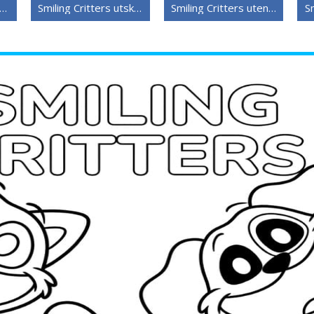
iling Critters å skrive ut
Smiling Critters utskriftbare
Smiling Critters uten kostnad
Sm