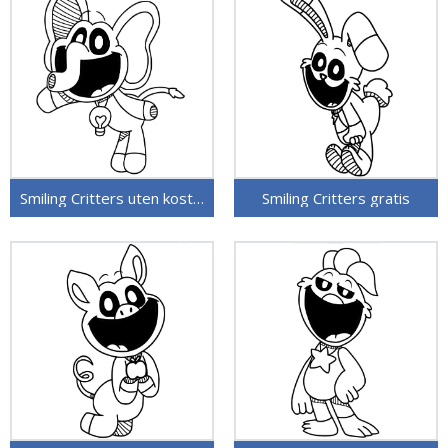
Smiling Critters uten kostnad
Smiling Critters gratis