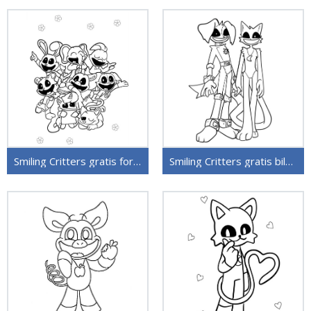
Smiling Critters gratis for barn
Smiling Critters gratis bilde