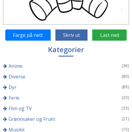
Farge på nett
Skriv ut
Last ned
Kategorier
Anime
(36)
Diverse
(80)
Dyr
(89)
Ferie
(33)
Film og TV
(33)
Grønnsaker og Frukt
(21)
Musikk
(15)