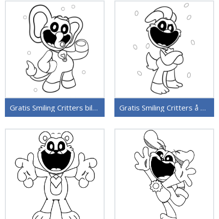
Gratis Smiling Critters bilde
Gratis Smiling Critters å skrive ut