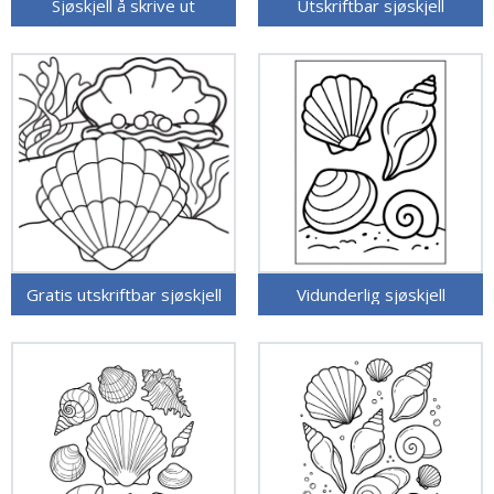
Sjøskjell å skrive ut
Utskriftbar sjøskjell
Gratis utskriftbar sjøskjell
Vidunderlig sjøskjell