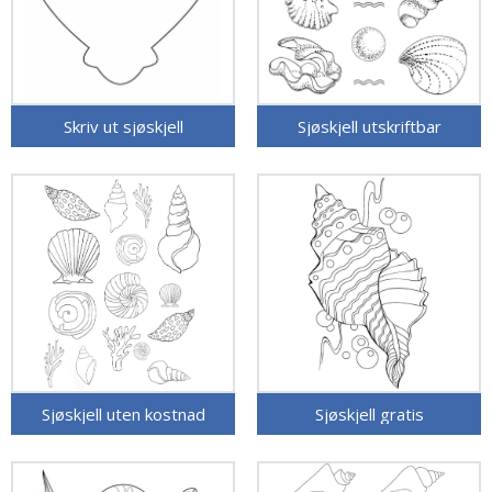
Skriv ut sjøskjell
Sjøskjell utskriftbar
Sjøskjell uten kostnad
Sjøskjell gratis