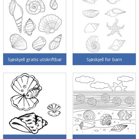
Sjøskjell gratis utskriftbar
Sjøskjell for barn