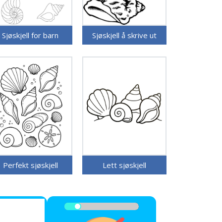
Sjøskjell for barn
Sjøskjell å skrive ut
Perfekt sjøskjell
Lett sjøskjell