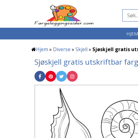
HJE
Hjem
»
Diverse
»
Skjell
»
Sjøskjell gratis ut
Sjøskjell gratis utskriftbar fa