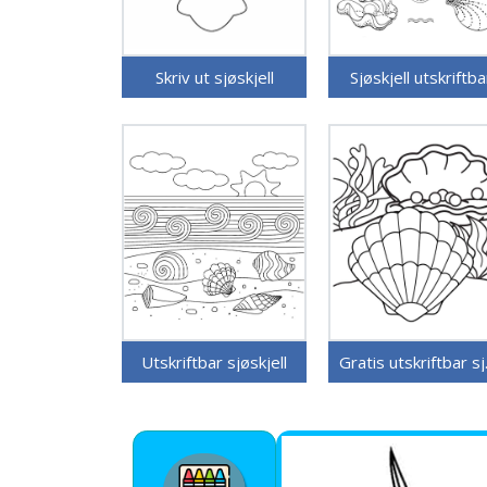
Skriv ut sjøskjell
Sjøskjell utskriftba
Utskriftbar sjøskjell
Grati