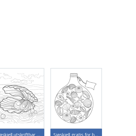
Sjøskjell utskriftbar for barn
Sjøskjell gratis for barn