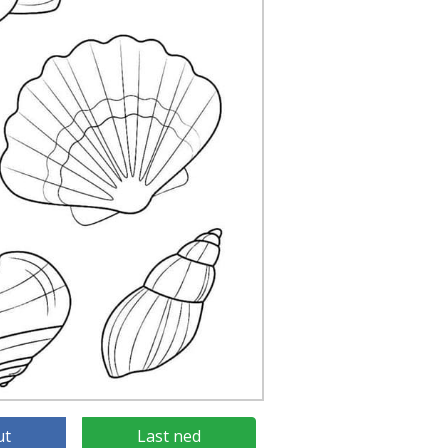
ut
Last ned