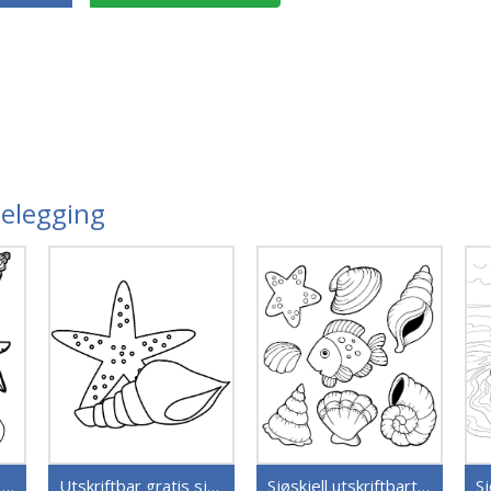
gelegging
Utskriftbar sjøskjell uten kostnad
Utskriftbar gratis sjøskjell
Sjøskjell utskriftbart bilde