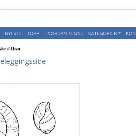
M
NYESTE
TOPP
HVORDAN TEGNE
KATEGORIER
KON
skriftbar
rgeleggingsside