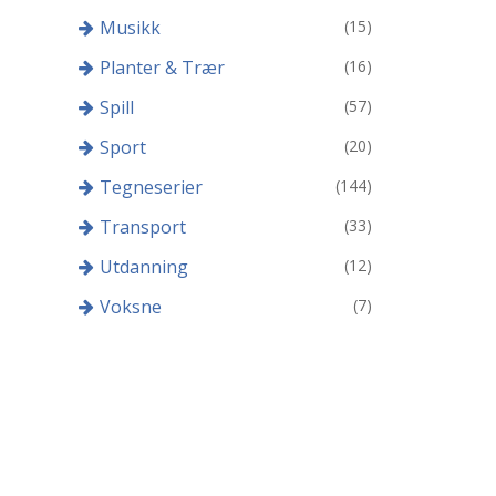
Musikk
(15)
Planter & Trær
(16)
Spill
(57)
Sport
(20)
Tegneserier
(144)
Transport
(33)
Utdanning
(12)
Voksne
(7)