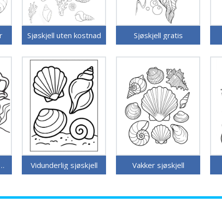
r
Sjøskjell uten kostnad
Sjøskjell gratis
s utskriftbar sjøskjell
Vidunderlig sjøskjell
Vakker sjøskjell