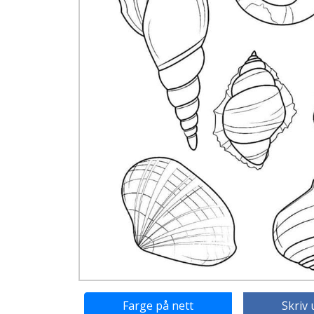
Farge på nett
Skriv 