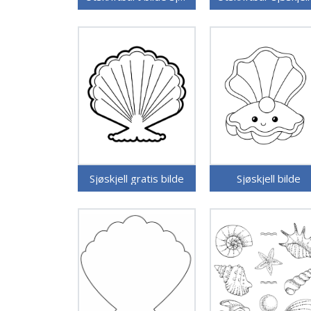
Sjøskjell gratis bilde
Sjøskjell bilde