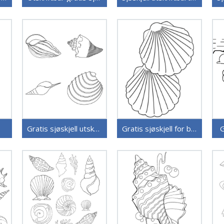
Gratis sjøskjell utskriftbar
Gratis sjøskjell for barn
G