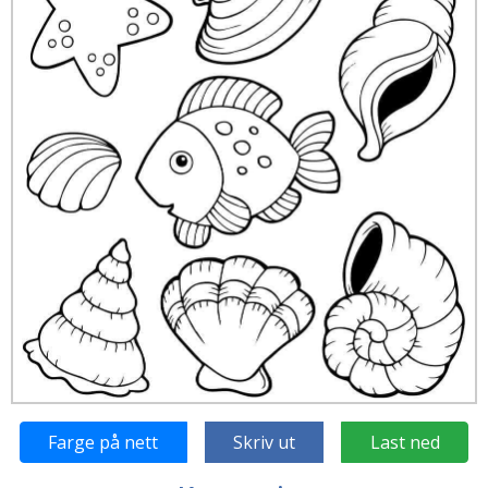
Farge på nett
Skriv ut
Last ned