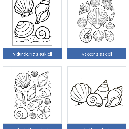
Vidunderlig sjøskjell
Vakker sjøskjell