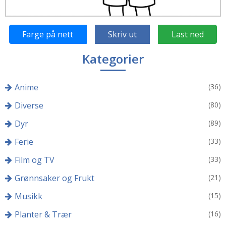
Farge på nett
Skriv ut
Last ned
Kategorier
Anime
(36)
Diverse
(80)
Dyr
(89)
Ferie
(33)
Film og TV
(33)
Grønnsaker og Frukt
(21)
Musikk
(15)
Planter & Trær
(16)