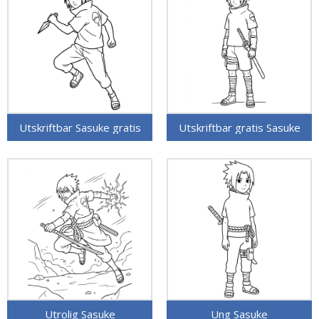
Utskriftbar Sasuke gratis
Utskriftbar gratis Sasuke
Utrolig Sasuke
Ung Sasuke