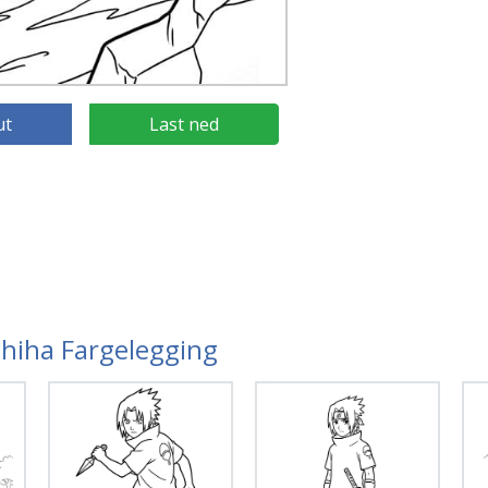
ut
Last ned
chiha Fargelegging