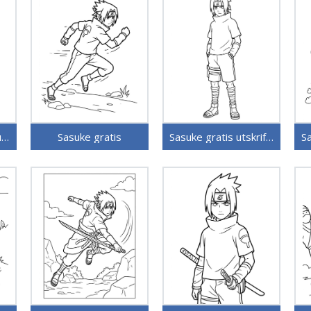
Sasuke i Anime Naruto
Sasuke gratis
Sasuke gratis utskriftbar