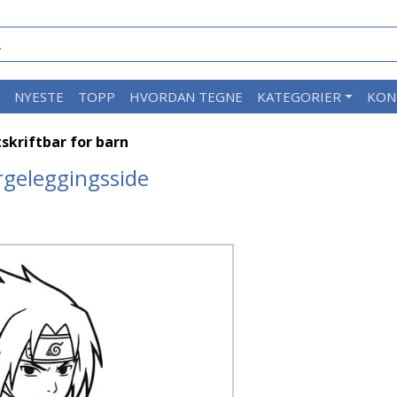
M
NYESTE
TOPP
HVORDAN TEGNE
KATEGORIER
KON
skriftbar for barn
rgeleggingsside