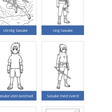
Utrolig Sasuke
Ung Sasuke
asuke uten kostnad
Sasuke med sverd