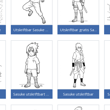
e
Utskriftbar Sasuke gratis
Utskriftbar gratis Sasuke
Sasuke utskriftbart bilde
Sasuke utskriftbar
S