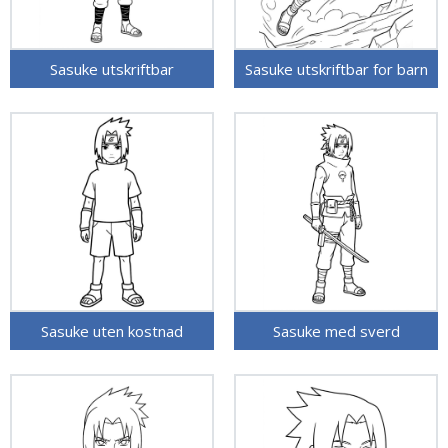
Sasuke utskriftbar
Sasuke utskriftbar for barn
Sasuke uten kostnad
Sasuke med sverd