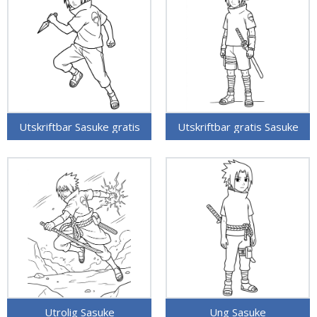
Utskriftbar Sasuke gratis
Utskriftbar gratis Sasuke
Utrolig Sasuke
Ung Sasuke