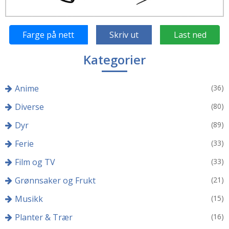
Farge på nett
Skriv ut
Last ned
Kategorier
Anime
(36)
Diverse
(80)
Dyr
(89)
Ferie
(33)
Film og TV
(33)
Grønnsaker og Frukt
(21)
Musikk
(15)
Planter & Trær
(16)