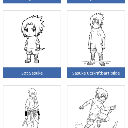
Søt Sasuke
Sasuke utskriftbart bilde