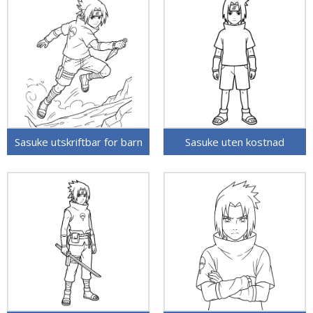
Sasuke utskriftbar for barn
Sasuke uten kostnad