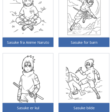
Sasuke fra Anime Naruto
Sasuke for barn
Sasuke er kul
Sasuke bilde