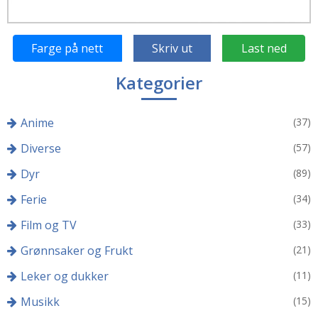
Farge på nett
Skriv ut
Last ned
Kategorier
Anime
(37)
Diverse
(57)
Dyr
(89)
Ferie
(34)
Film og TV
(33)
Grønnsaker og Frukt
(21)
Leker og dukker
(11)
Musikk
(15)