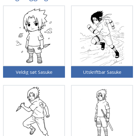
Veldig søt Sasuke
Utskriftbar Sasuke