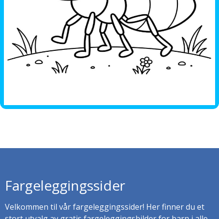
Fargeleggingssider
Velkommen til vår fargeleggingssider! Her finner du et
stort utvalg av gratis fargeleggingsbilder for barn i alle