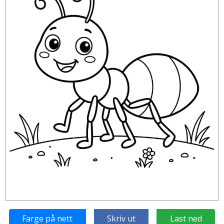
Farge på nett
Skriv ut
Last ned