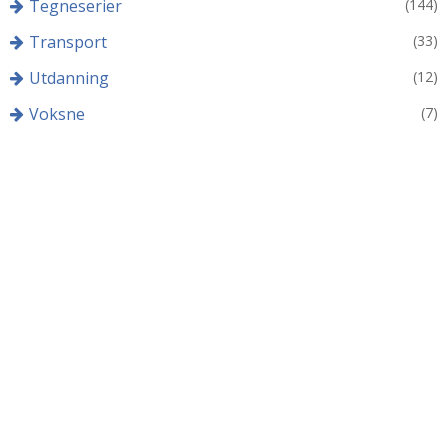
Tegneserier
(144)
Transport
(33)
Utdanning
(12)
Voksne
(7)