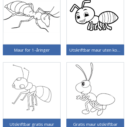
Maur for 1-åringer
Utskriftbar maur uten kostnad
Utskriftbar gratis maur
Gratis maur utskriftbar