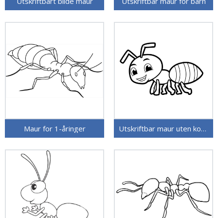
Utskriftbart bilde maur
Utskriftbar maur for barn
Maur for 1-åringer
Utskriftbar maur uten kostnad