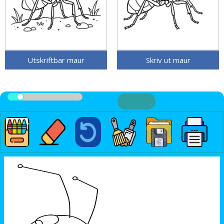
Utskriftbar maur
Skriv ut maur