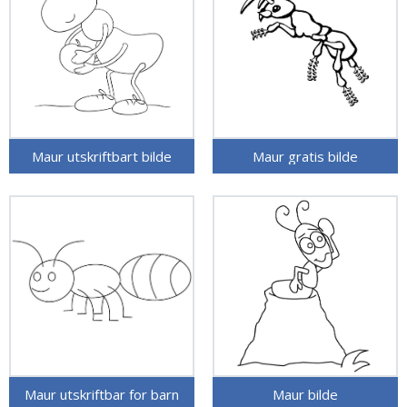
Maur utskriftbart bilde
Maur gratis bilde
Maur utskriftbar for barn
Maur bilde