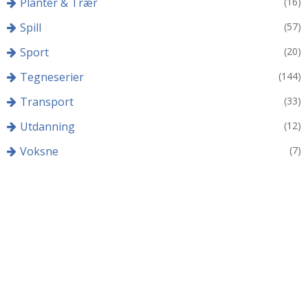
Planter & Trær
(16)
Spill
(57)
Sport
(20)
Tegneserier
(144)
Transport
(33)
Utdanning
(12)
Voksne
(7)