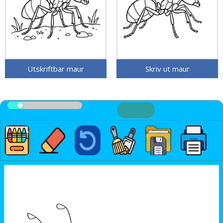
Utskriftbar maur
Skriv ut maur