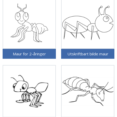
Maur for 2-åringer
Utskriftbart bilde maur