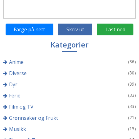
Farge på nett
Skriv ut
Last ned
Kategorier
Anime
(36)
Diverse
(80)
Dyr
(89)
Ferie
(33)
Film og TV
(33)
Grønnsaker og Frukt
(21)
Musikk
(15)