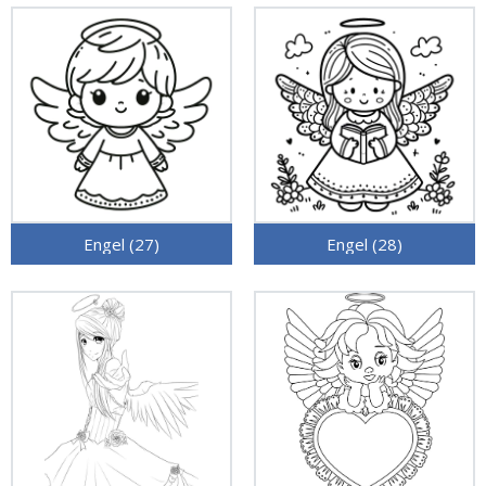
Engel (27)
Engel (28)