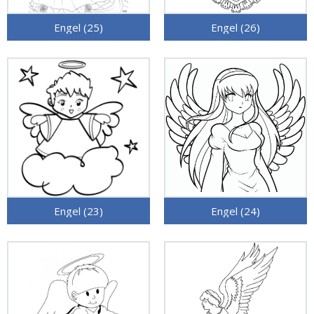
Engel (25)
Engel (26)
Engel (23)
Engel (24)