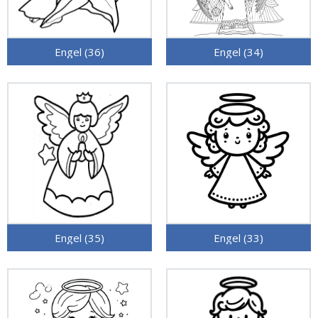
Engel (36)
Engel (34)
Engel (35)
Engel (33)