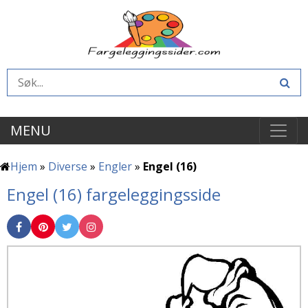
MENU
Hjem
»
Diverse
»
Engler
»
Engel (16)
Engel (16) fargeleggingsside