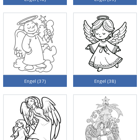
Engel (37)
Engel (38)