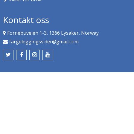
Kontakt oss
Fornebuveien 1-3, 1366 Lysaker, Norway
fargeleggingssider@gmail.com