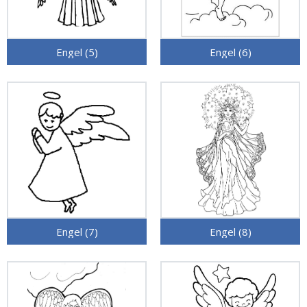
Engel (5)
Engel (6)
Engel (7)
Engel (8)