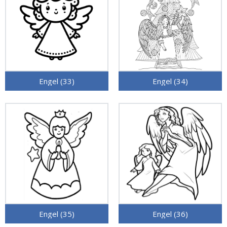
Engel (33)
Engel (34)
Engel (35)
Engel (36)