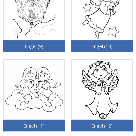
Engel (9)
Engel (10)
Engel (11)
Engel (12)