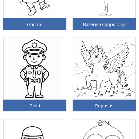
Gnome
Ballerina Cappuccina
Politi
Pegasus