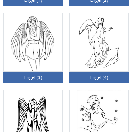
Engel (1)
Engel (2)
Engel (3)
Engel (4)