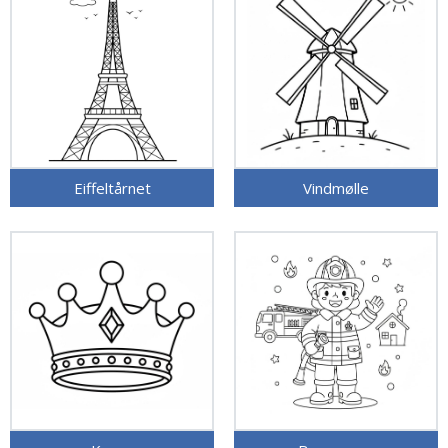
Eiffeltårnet
Vindmølle