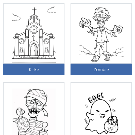
Kirke
Zombie