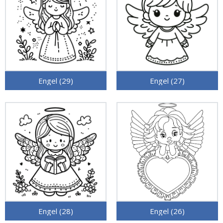
Engel (29)
Engel (27)
Engel (28)
Engel (26)