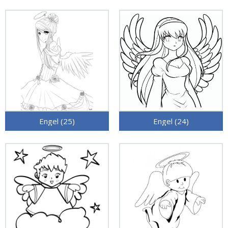
Engel (25)
Engel (24)