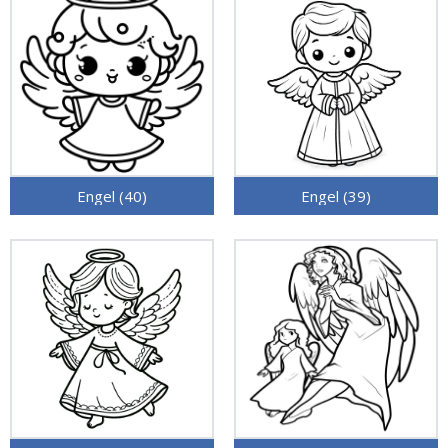
Engel (40)
Engel (39)