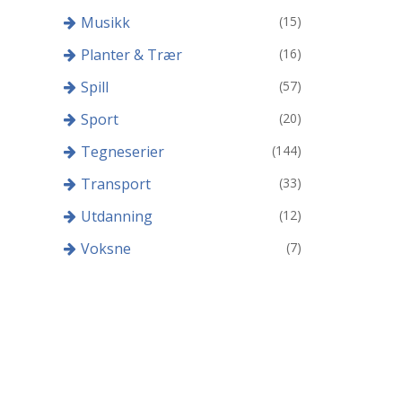
Musikk
(15)
Planter & Trær
(16)
Spill
(57)
Sport
(20)
Tegneserier
(144)
Transport
(33)
Utdanning
(12)
Voksne
(7)