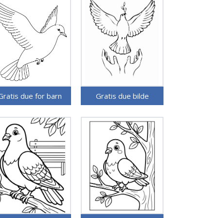
Gratis due for barn
Gratis due bilde