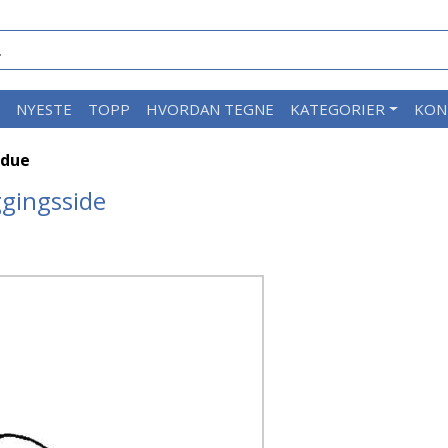
M
NYESTE
TOPP
HVORDAN TEGNE
KATEGORIER
KON
 due
ggingsside