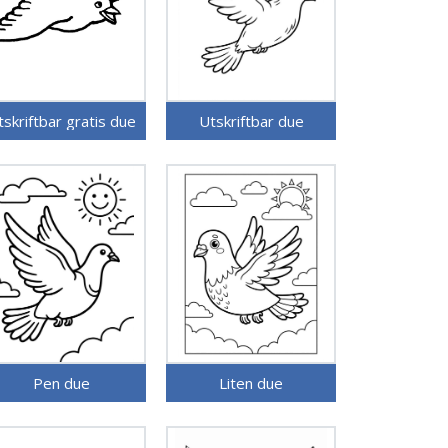
tskriftbar gratis due
Utskriftbar due
Pen due
Liten due