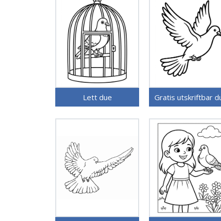
Lett due
Gratis utskriftbar d