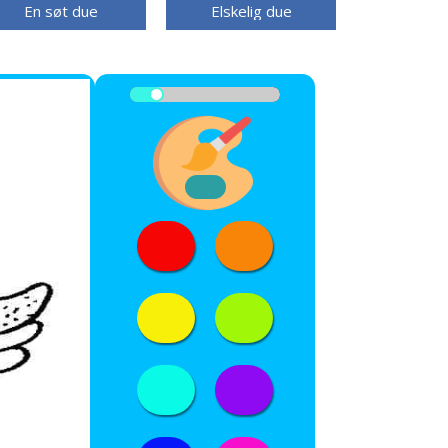
En søt due
Elskelig due