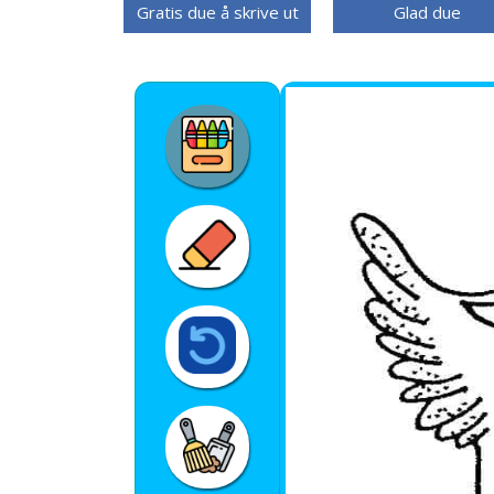
Gratis due å skrive ut
Glad due