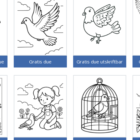
ue
Gratis due
Gratis due utskriftbar