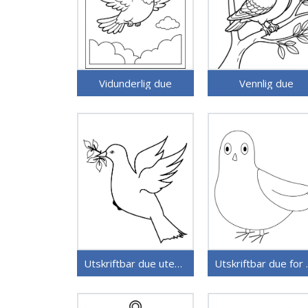
Vidunderlig due
Vennlig due
Utskriftbar due uten kostnad
Utskri