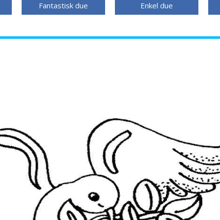
Fantastisk due
Enkel due