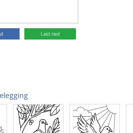
ut
Last ned
gelegging