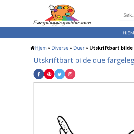
HJE
Hjem
»
Diverse
»
Duer
»
Utskriftbart bilde
Utskriftbart bilde due fargele