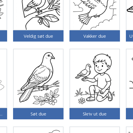
Veldig søt due
Vakker due
U
ftbar due for barn
Søt due
Skriv ut due