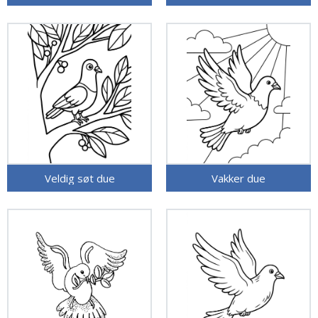
Veldig søt due
Vakker due