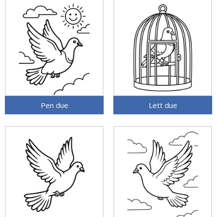
Pen due
Lett due