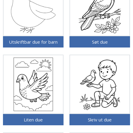
Utskriftbar due for barn
Søt due
Liten due
Skriv ut due