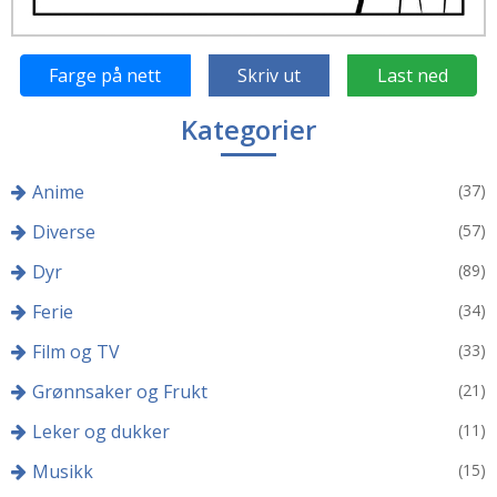
Farge på nett
Skriv ut
Last ned
Kategorier
Anime
(37)
Diverse
(57)
Dyr
(89)
Ferie
(34)
Film og TV
(33)
Grønnsaker og Frukt
(21)
Leker og dukker
(11)
Musikk
(15)