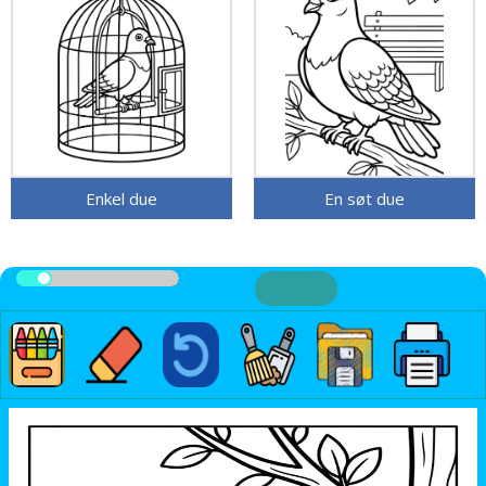
Enkel due
En søt due