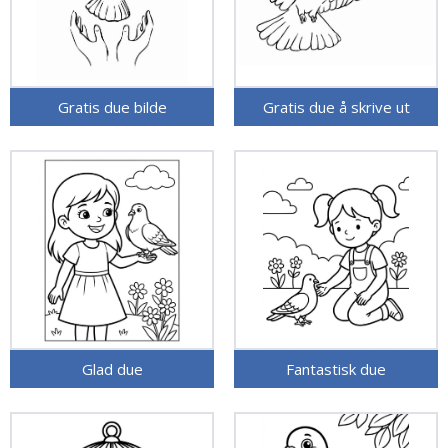
Gratis due bilde
Gratis due å skrive ut
Glad due
Fantastisk due