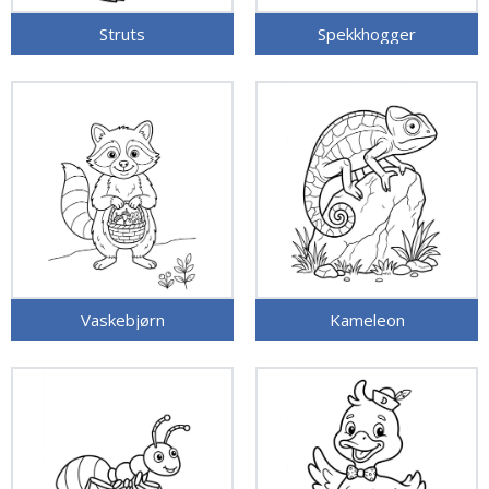
Struts
Spekkhogger
Vaskebjørn
Kameleon