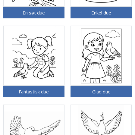
En søt due
Enkel due
Fantastisk due
Glad due