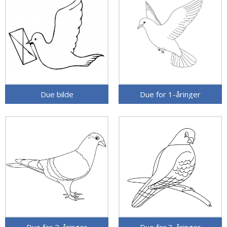
Due bilde
Due for 1-åringer