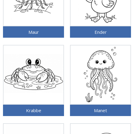
Maur
Ender
Krabbe
Manet