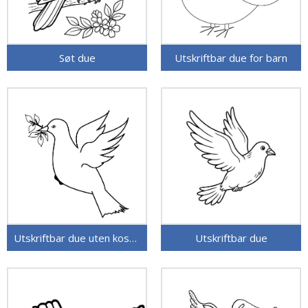
Søt due
Utskriftbar due for barn
Utskriftbar due uten kostnad
Utskriftbar due