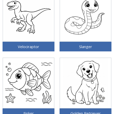
Velociraptor
Slanger
Fisker
Golden Retriever