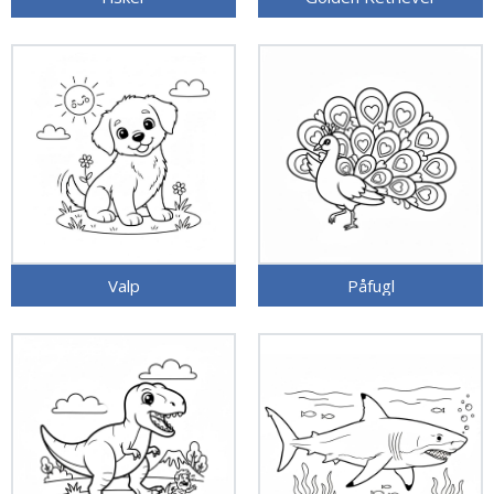
Valp
Påfugl