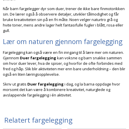
Når barn fargelegger dyr som duer, trener de ikke bare finmotorikken
sin. De lærer også å observere detaljer, utvikler tålmodighet og får
bruke kreativiteten sin på en fri måte. Noen velger naturtro grå og
hvite toner, mens andre lager helt fantasifulle fugler i blått, rosa eller
gull.
Lær om naturen gjennom fargelegging
Fargelegging kan også være en fin inngang til å lære mer om naturen.
Gjennom
Duer fargelegging
kan voksne og barn snakke sammen
om hvor duer lever, hva de spiser, og hvorfor de ofte forbindes med
fred og håp. Slik blir aktiviteten mer enn bare underholdning – den blir
også en liten læringsopplevelse.
Skriv ut gratis
Duer fargelegging
i dag, og la barna oppdage hvor
morsomt det kan være å kombinere kreativitet, naturglede og
avslappende fargelegging i én aktivitet.
Relatert fargelegging