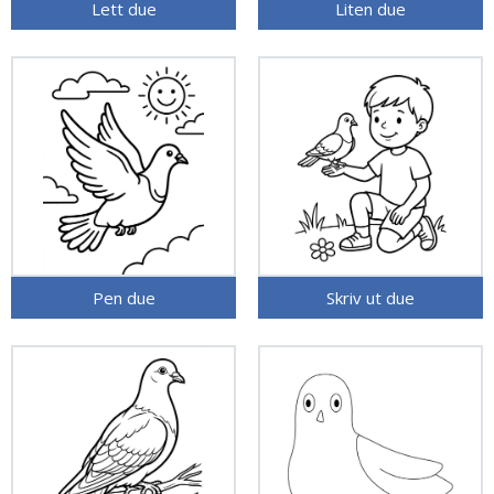
Lett due
Liten due
Pen due
Skriv ut due