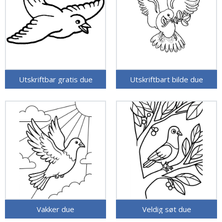
Utskriftbar gratis due
Utskriftbart bilde due
Vakker due
Veldig søt due